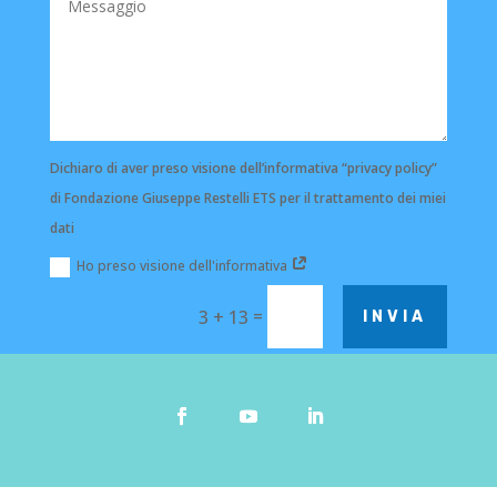
Dichiaro di aver preso visione dell’informativa “privacy policy”
di Fondazione Giuseppe Restelli ETS per il trattamento dei miei
dati
Ho preso visione dell'informativa
=
3 + 13
INVIA