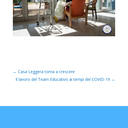
←
Casa Leggera torna a crescere
Il lavoro del Team Educativo ai tempi del COVID-19
→