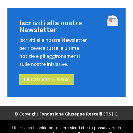
Iscriviti alla nostra
Newsletter
Iscriviti alla nostra Newsletter
per ricevere tutte le ultime
notizie e gli aggironamenti
sulle nostre iniziative.
ISCRIVITI ORA
© Copyright
Fondazione Giuseppe Restelli ETS
| C.
Fiscale:
86503120155
| Tutti i diritti riservati.
Utilizziamo i cookie per essere sicuri che tu possa avere la
Privacy
Cookie Policy