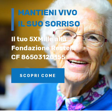
MANTIENI VIVO
IL SUO SORRISO
Il tuo 5XMille alla
Fondazione Restelli
CF 86503120155
SCOPRI COME