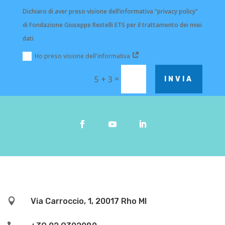
Dichiaro di aver preso visione dell’informativa “privacy policy”
di Fondazione Giuseppe Restelli ETS per il trattamento dei miei
dati
Ho preso visione dell'informativa
=
5 + 3
INVIA

Via Carroccio, 1, 20017 Rho MI