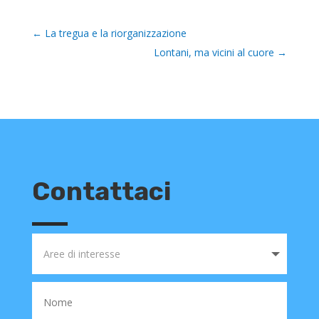
←
La tregua e la riorganizzazione
Lontani, ma vicini al cuore
→
Contattaci