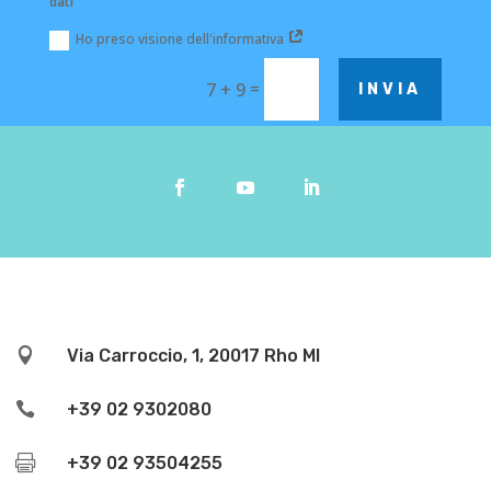
dati
Ho preso visione dell'informativa
=
7 + 9
INVIA

Via Carroccio, 1, 20017 Rho MI

+39 02 9302080

+39 02 93504255