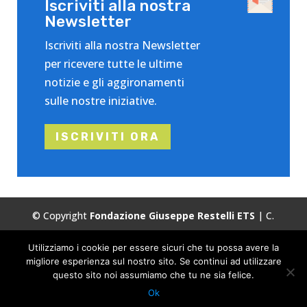
Iscriviti alla nostra
Newsletter
Iscriviti alla nostra Newsletter
per ricevere tutte le ultime
notizie e gli aggironamenti
sulle nostre iniziative.
ISCRIVITI ORA
© Copyright
Fondazione Giuseppe Restelli ETS
| C.
Fiscale:
86503120155
| Tutti i diritti riservati.
Utilizziamo i cookie per essere sicuri che tu possa avere la
Privacy
Cookie Policy
migliore esperienza sul nostro sito. Se continui ad utilizzare
questo sito noi assumiamo che tu ne sia felice.
Ok
Web Agency
Brand039