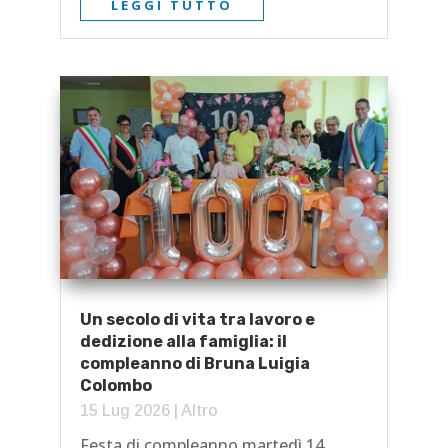
LEGGI TUTTO
Un secolo di vita tra lavoro e
dedizione alla famiglia: il
compleanno di Bruna Luigia
Colombo
15 Lug 2026
|
Altro
Festa di compleanno martedì 14