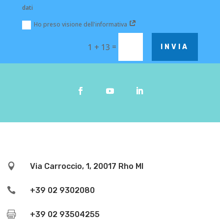
dati
Ho preso visione dell'informativa
=
1 + 13
INVIA

Via Carroccio, 1, 20017 Rho MI

+39 02 9302080

+39 02 93504255