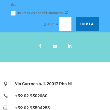
dati
Ho preso visione dell'informativa
=
2 + 11
INVIA

Via Carroccio, 1, 20017 Rho MI

+39 02 9302080

+39 02 93504255