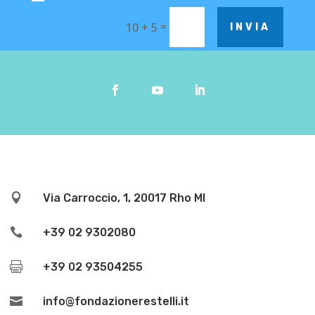
=
10 + 5
INVIA

Via Carroccio, 1, 20017 Rho MI

+39 02 9302080

+39 02 93504255

info@fondazionerestelli.it